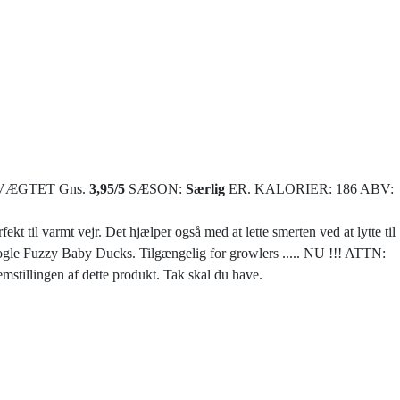
VÆGTET Gns.
3,95
/
5
SÆSON:
Særlig
ER. KALORIER: 186 ABV:
kt til varmt vejr. Det hjælper også med at lette smerten ved at lytte til
 nogle Fuzzy Baby Ducks. Tilgængelig for growlers ..... NU !!! ATTN:
mstillingen af ​​dette produkt. Tak skal du have.