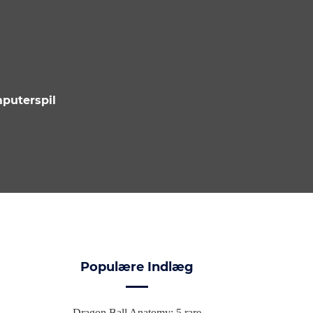
puterspil
Populære Indlæg
Dragon Ball Anatomy: 5 rare