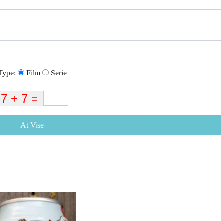
Type:
Film
Serie
At Vise