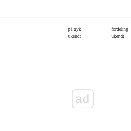
på tryk
fordeling
ukendt
ukendt
ad