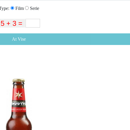
Type:
Film
Serie
At Vise