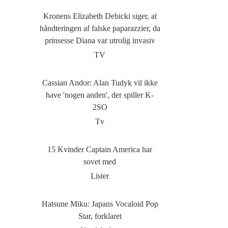
Kronens Elizabeth Debicki siger, at
håndteringen af ​​falske paparazzier, da
prinsesse Diana var utrolig invasiv
TV
Cassian Andor: Alan Tudyk vil ikke
have 'nogen anden', der spiller K-
2SO
Tv
15 Kvinder Captain America har
sovet med
Lister
Hatsune Miku: Japans Vocaloid Pop
Star, forklaret