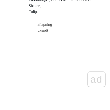
Shaker ,
Tulipan
aftapning
ukendt
ad