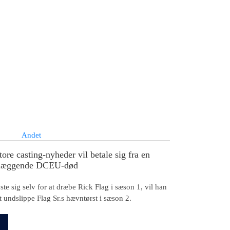
Andet
re casting-nyheder vil betale sig fra en
læggende DCEU-død
e sig selv for at dræbe Rick Flag i sæson 1, vil han
at undslippe Flag Sr.s hævntørst i sæson 2.