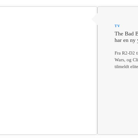
TV
The Bad B
har en ny
Fra R2-D2 ti
Wars, og Cl
tilmeldt elit