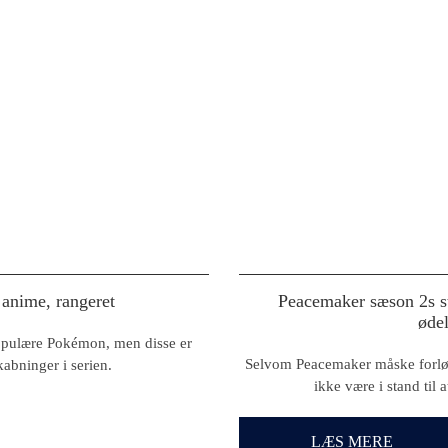
 anime, rangeret
Peacemaker sæson 2s sto
øde
opulære Pokémon, men disse er
Selvom Peacemaker måske forløst
abninger i serien.
ikke være i stand til 
LÆS MERE